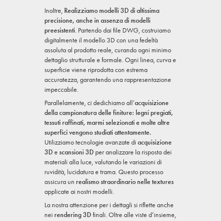
Inoltre,
Realizziamo modelli 3D di altissima
precisione, anche in assenza di modelli
preesistenti
. Partendo dai file DWG, costruiamo
digitalmente il modello 3D con una fedeltà
assoluta al prodotto reale, curando ogni minimo
dettaglio strutturale e formale. Ogni linea, curva e
superficie viene riprodotta con estrema
accuratezza, garantendo una rappresentazione
impeccabile.
Parallelamente, ci dedichiamo all’
acquisizione
della campionatura delle finiture: legni pregiati,
tessuti raffinati, marmi selezionati e molte altre
superfici vengono studiati attentamente.
Utilizziamo tecnologie avanzate di
acquisizione
3D
e
scansioni 3D
per analizzare la risposta dei
materiali alla luce, valutando le variazioni di
ruvidità, lucidatura e trama. Questo processo
assicura un
realismo straordinario nelle textures
applicate ai nostri modelli.
La nostra attenzione per i dettagli si riflette anche
nei
rendering 3D
finali. Oltre alle viste d’insieme,