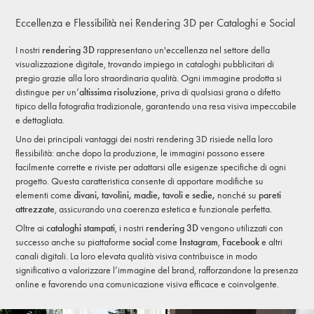
Eccellenza e Flessibilità nei Rendering 3D per Cataloghi e Social
I nostri
rendering 3D
rappresentano un'eccellenza nel settore della
visualizzazione digitale, trovando impiego in cataloghi pubblicitari di
pregio grazie alla loro straordinaria qualità. Ogni immagine prodotta si
distingue per un’
altissima risoluzione
, priva di qualsiasi grana o difetto
tipico della fotografia tradizionale, garantendo una resa visiva impeccabile
e dettagliata.
Uno dei principali vantaggi dei nostri rendering 3D risiede nella loro
flessibilità: anche dopo la produzione, le immagini possono essere
facilmente corrette e riviste per adattarsi alle esigenze specifiche di ogni
progetto. Questa caratteristica consente di apportare modifiche su
elementi come
divani, tavolini, madie, tavoli e sedie,
nonché su
pareti
attrezzate
, assicurando una coerenza estetica e funzionale perfetta.
Oltre ai
cataloghi stampati
, i nostri
rendering 3D
vengono utilizzati con
successo anche su piattaforme
social
come
Instagram
,
Facebook
e altri
canali digitali. La loro elevata qualità visiva contribuisce in modo
significativo a valorizzare l’immagine del brand, rafforzandone la presenza
online e favorendo una comunicazione visiva efficace e coinvolgente.