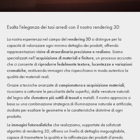
Esalta l’eleganza dei tuoi arredi con il nostro rendering 3D
La nostra esperienza nel campo del
rendering 3D
si distingue per la
capacità di valorizzare ogni minimo dettaglio dei prodotti, offrendo
rappresentazioni
visive di straordinaria precisione e realismo
. Siamo
specializzati nell’
acquisizione di materiali e finiture
, un processo accurato
che ci consente di
riprodurre fedelmente texture, lucentezze e variazioni
cromatiche
, restituendo immagini che rispecchiano in modo autentico la
qualità dei materiali reali.
Grazie a tecniche avanzate di
campionatura e acquisizione materiali
,
riusciamo a catturare le peculiarità delle superfici, dalle venature naturali
del legno alle s
fumature più sottili di tessuti
e metalli. Il nostro approccio si
basa su una combinazione strategica di illuminazione naturale e artificiale,
studiata per esaltare le geometrie e le caratteristiche distintive di ogni
prodotto.
Le
immagini fotorealistiche
che realizziamo, supportate da sofisticati
algoritmi di rendering 3D, offrono un livello di dettaglio ineguagliabile,
capace di trasmettere la qualità e la raffinatezza dei prodotti d’arredo.